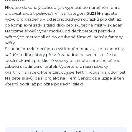
Hledáte dokonalý způsob, jak vypnout po náročném dni a
procvičit svou trpělivost? V naší kategorii
puzzle
najdete
výzvu pro každého – od jednoduchých obrázků pro děti až
po komplexní sady s tisíci dílky pro skutečné mistry skládání.
Nabízíme široký výběr motivů, od dechberoucí přírody a
světových metropolí až po oblíbené filmové, herní a fantasy
světy.
Skládání puzzle není jen o výsledném obrazu, ale o radosti z
každého dílku, který přesně zapadne na své místo. Je to
ideální aktivita pro klidné večery o samotě i pro společnou
zábavu s rodinou či přáteli. Vyberte si z naší nabídky
kvalitních značek, které zaručují perfektní lícování a odolnost.
Najděte si svůj další projekt na HerniCentro.cz a užijte si ten
vítězný pocit, až položíte poslední dílek!