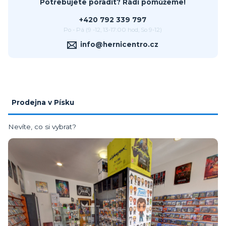
Potřebujete poradit? Rádi pomůžeme!
+420 792 339 797
Po - Pá (9 -12, 13-17:00 hod, So 9-12)
info@hernicentro.cz
Prodejna v Písku
Nevíte, co si vybrat?