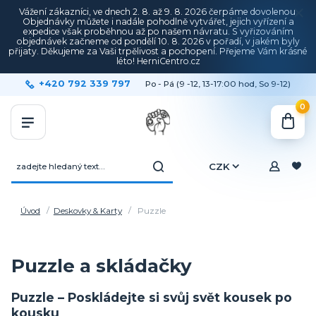
Vážení zákazníci, ve dnech 2. 8. až 9. 8. 2026 čerpáme dovolenou.
Objednávky můžete i nadále pohodlně vytvářet, jejich vyřízení a
expedice však proběhnou až po našem návratu. S vyřizováním
objednávek začneme od pondělí 10. 8. 2026 v pořadí, v jakém byly
přijaty. Děkujeme za Vaši trpělivost a pochopení. Přejeme Vám krásné
léto! HerniCentro.cz
+420 792 339 797
Po - Pá (9 -12, 13-17:00 hod, So 9-12)
0
CZK
Úvod
Deskovky & Karty
Puzzle
Puzzle a skládačky
Puzzle – Poskládejte si svůj svět kousek po
kousku