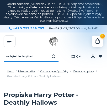
Vážení zákazníci, ve dnech 2. 8. až 9. 8. 2026 čerpáme dovolenou.
Objednávky můžete i nadále pohodlně vytvářet, jejich vyřízení a
expedice však proběhnou až po našem návratu. S vyřizováním
objednávek začneme od pondělí 10. 8. 2026 v pořadí, v jakém byly
přijaty. Děkujeme za Vaši trpělivost a pochopení. Přejeme Vám krásné
léto! HerniCentro.cz
+420 792 339 797
Po - Pá (9 -12, 13-17:00 hod, So 9-12)
0
CZK
Úvod
Merchandise
Knihy a psací potřeby
Pera a propisky
Propiska Harry Potter - Deathly Hallows
Propiska Harry Potter -
Deathly Hallows