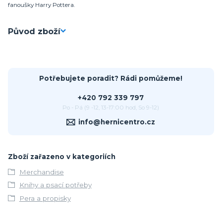
fanoušky Harry Pottera.
Původ zboží
Potřebujete poradit? Rádi pomůžeme!
+420 792 339 797
Po - Pá (9 -12, 13-17:00 hod, So 9-12)
info@hernicentro.cz
Zboží zařazeno v kategoriích
Merchandise
Knihy a psací potřeby
Pera a propisky