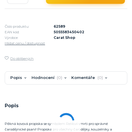
Číslo produktu:
62589
EAN kód:
5055583450402
Výrobce:
Carat Shop
Hlídat cenu / dostupnost
Do oblíbených
Popis
Hodnocení
0
Komentáře
0
Popis
Pěkná kovová propiska se symbolem Relikvií smrti pro správné
čarodějnické psaní! Propiska pro všechny čarodějky, kouzelníky a