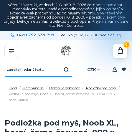
Vážení zákazníci, ve dnech 2. 8. až 9. 8. 2026 čerpáme dovolenou.
Objednávky můžete i nadále pohodlně vytvářet, jejich vyřízení a
expedice však proběhnou až po našem návratu. S vyřizováním
objednávek začneme od pondělí 10. 8. 2026 v pořadí, v jakém byly
přijaty. Děkujeme za Vaši trpělivost a pochopení. Přejeme Vám krásné
léto! HerniCentro.cz
+420 792 339 797
Po - Pá (9 -12, 13-17:00 hod, So 9-12)
0
CZK
Úvod
Merchandise
Domov a dekorace
Podložky pod myš
Podložka pod myš, Noob XL, herní, černo-červená, 900 x 400 x 3
mm, Marvo
Podložka pod myš, Noob XL,