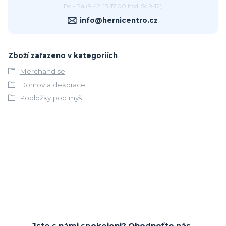
Po - Pá (9 -12, 13-17:00 hod, So 9-12)
info@hernicentro.cz
Zboží zařazeno v kategoriích
Merchandise
Domov a dekorace
Podložky pod myš
Jste s námi spokojeni? Ohodnoťte nás