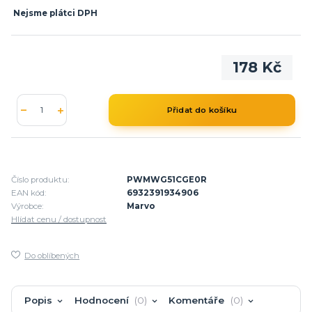
Nejsme plátci DPH
178 Kč
Přidat do košíku
Číslo produktu:
PWMWG51CGE0R
EAN kód:
6932391934906
Výrobce:
Marvo
Hlídat cenu / dostupnost
Do oblíbených
Popis
Hodnocení
0
Komentáře
0