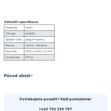
Základní specifikace:
Materiál:
textil
Okraje:
prošité
Spodní část:
pogumovaná
Barva:
černo - červená
Rozměr:
900 x 400 x 3 mm
Hmotnost:
671 g
Původ zboží
Potřebujete poradit? Rádi pomůžeme!
+420 792 339 797