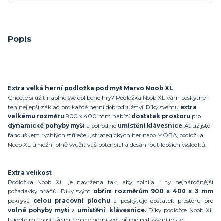
Popis
Extra velká herní podložka pod myš Marvo Noob XL
Chcete si užít naplno své oblíbené hry? Podložka Noob XL vám poskytne
ten nejlepší základ pro každé herní dobrodružství. Díky svému
extra
velkému rozměru
900 x 400 mm nabízí
dostatek prostoru
pro
dynamické pohyby myši
a pohodlné
umístění klávesnice
. Ať už jste
fanouškem rychlých stříleček, strategických her nebo MOBA, podložka
Noob XL umožní plně využít váš potenciál a dosáhnout lepších výsledků.
Extra velikost
Podložka Noob XL je navržena tak, aby splnila i ty nejnáročnější
požadavky hráčů. Díky svým
obřím rozměrům 900 x 400 x 3 mm
pokrývá
celou pracovní plochu
a poskytuje dostatek prostoru pro
volné pohyby myši
a
umístění klávesnice.
Díky podložce Noob XL
budete mít pocit, že máte celý herní svět přímo pod svými prsty.