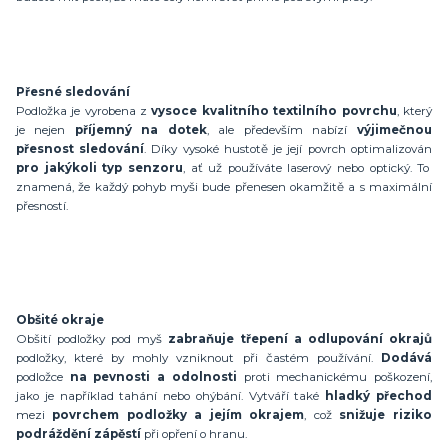
Přesné sledování
Podložka je vyrobena z
vysoce kvalitního textilního povrchu
, který
je nejen
příjemný na dotek
, ale především nabízí
výjimečnou
přesnost sledování
. Díky vysoké hustotě je její povrch optimalizován
pro jakýkoli typ senzoru
, ať už používáte laserový nebo optický. To
znamená, že každý pohyb myši bude přenesen okamžitě a s maximální
přesností.
Obšité okraje
Obšití podložky pod myš
zabraňuje třepení a odlupování okrajů
podložky, které by mohly vzniknout při častém používání.
Dodává
podložce
na pevnosti a odolnosti
proti mechanickému poškození,
jako je například tahání nebo ohýbání. Vytváří také
hladký přechod
mezi
povrchem podložky a jejím okrajem
, což
snižuje riziko
podráždění zápěstí
při opření o hranu.