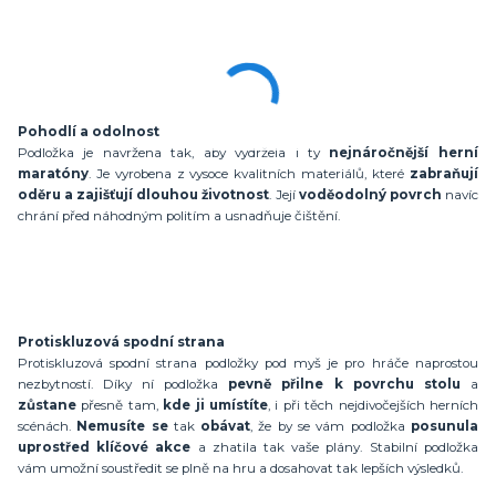
Pohodlí a odolnost
Podložka je navržena tak, aby vydržela i ty
nejnáročnější herní
maratóny
. Je vyrobena z vysoce kvalitních materiálů, které
zabraňují
oděru a zajišťují dlouhou životnost
. Její
voděodolný povrch
navíc
chrání před náhodným politím a usnadňuje čištění.
Protiskluzová spodní strana
Protiskluzová spodní strana podložky pod myš je pro hráče naprostou
nezbytností. Díky ní podložka
pevně přilne k povrchu stolu
a
zůstane
přesně tam,
kde ji umístíte
, i při těch nejdivočejších herních
scénách.
Nemusíte se
tak
obávat
, že by se vám podložka
posunula
uprostřed klíčové akce
a zhatila tak vaše plány. Stabilní podložka
vám umožní soustředit se plně na hru a dosahovat tak lepších výsledků.