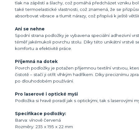
tlak na zápěstí a šlachy, což pomáhá předcházet vzniku b
také termoelastické vlastnosti, což znamená, že se přizpůs
absorbovat vibrace a tlumit nárazy, což přispívá k ještě větší
Ani se nehne
Spodní strana podložky je vybavena speciální adhezivní vrstv
téměř jakémukoli povrchu stolu. Díky této unikátní vrstvě 
komfortu a efektivitě práce.
Příjemná na dotek
Povrch podložky je potažen příjemnou textilní vrstvou, kte
čistotě – stačí ji otřít vlhkým hadříkem. Díky preciznímu zp
po dlouhodobém používání.
Pro laserové i optické myši
Podložka si hravě poradí jak s optickými, tak s laserovými 
Specifikace podložky:
Barva: vínově červená
Rozměry: 235 x 195 x 22 mm