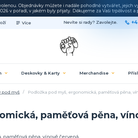
ovolenou. Objednávky můžete i nadále pohodlně vytvářet, jejich 
26 v pořadí, v jakém byly přijaty. Děkujeme za Vaši trpělivost 
+4
Nevíte si rady? Zavolejte.
oží
Více
n
Deskovky & Karty
Merchandise
Přís
 pod myš
Podložka pod myš, ergonomická, paměťová pěna, ví
omická, paměťová pěna, vín