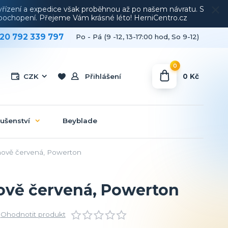
vyřízení a expedice však proběhnou až po našem návratu. S
a pochopení. Přejeme Vám krásné léto! HerniCentro.cz
20 792 339 797
Po - Pá (9 -12, 13-17:00 hod, So 9-12)
0
0 Kč
CZK
Přihlášení
lušenství
Beyblade
nově červená, Powerton
ově červená, Powerton
Ohodnotit produkt