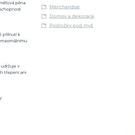
aměťová pěna
Merchandise
h schopnost
Domov a dekorace
Podložky pod myš
 přilnutí k
 k maximálnímu
 udržuje v
ch třepení ani
y.