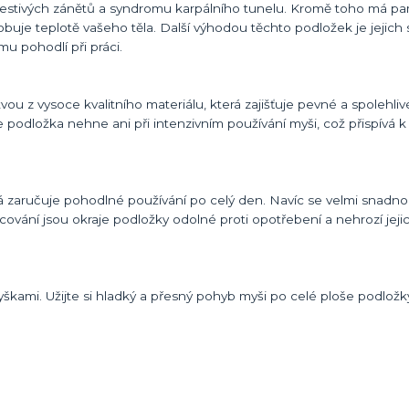
olestivých zánětů a syndromu karpálního tunelu. Kromě toho má p
obuje teplotě vašeho těla. Další výhodou těchto podložek je jejic
mu pohodlí při práci.
ou z vysoce kvalitního materiálu, která zajišťuje pevné a spolehlivé
se podložka nehne ani při intenzivním používání myši, což přispívá
rá zaručuje pohodlné používání po celý den. Navíc se velmi snadno
racování jsou okraje podložky odolné proti opotřebení a nehrozí jeji
myškami. Užijte si hladký a přesný pohyb myši po celé ploše podložk