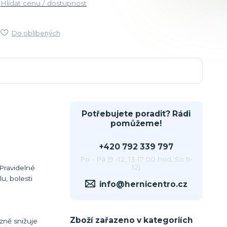
Hlídat cenu / dostupnost
Do oblíbených
Potřebujete poradit? Rádi
pomůžeme!
+420 792 339 797
Po - Pá (9 -12, 13-17:00 hod, So 9-
12)
Pravidelné
, bolesti
info@hernicentro.cz
Zboží zařazeno v kategoriích
zně snižuje