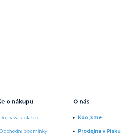
še o nákupu
O nás
Kdo jsme
Doprava a platba
Prodejna v Písku
Obchodní podmínky