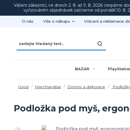
Vážení zákazníci, ve dnech 2. 8. až 9. 8. 2026 čerpáme d
vyřizováním objednávek začneme od pondělí 10. 8. 20
O nás
Vše o nákupu
Vrácení a reklamace zb
BAZAR
PlayStatio
Úvod
Merchandise
Domov a dekorace
Podložky
Podložka pod myš, ergon