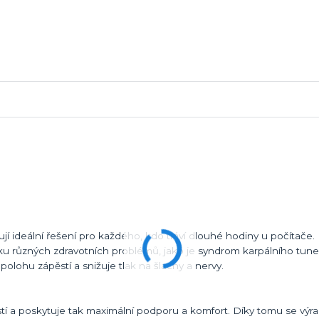
 ideální řešení pro každého, kdo tráví dlouhé hodiny u počítače. 
různých zdravotních problémů, jako je syndrom karpálního tunelu
 polohu zápěstí a snižuje tlak na šlachy a nervy.
í a poskytuje tak maximální podporu a komfort. Díky tomu se výra