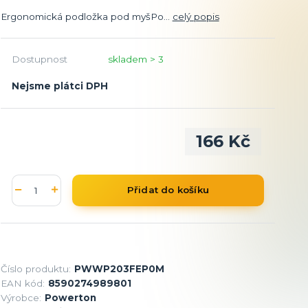
Ergonomická podložka pod myšPo...
celý popis
Dostupnost
skladem > 3
Nejsme plátci DPH
166 Kč
Přidat do košíku
Číslo produktu:
PWWP203FEP0M
EAN kód:
8590274989801
Výrobce:
Powerton