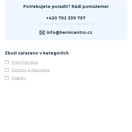
Potřebujete poradit? Rádi pomůžeme!
+420 792 339 797
Po - Pá (9 -12, 13-17:00 hod, So 9-12)
info@hernicentro.cz
Zboží zařazeno v kategoriích
Merchandise
Domov a dekorace
Plakáty