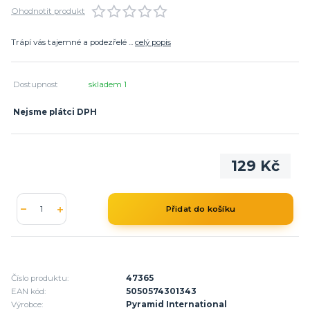
Ohodnotit produkt
Trápí vás tajemné a podezřelé ...
celý popis
Dostupnost
skladem 1
Nejsme plátci DPH
129 Kč
Přidat do košíku
Číslo produktu:
47365
EAN kód:
5050574301343
Výrobce:
Pyramid International