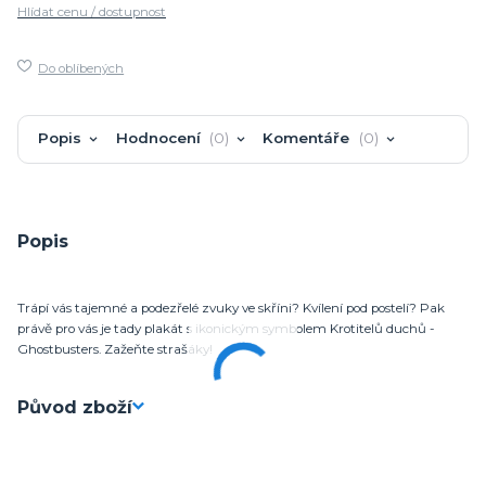
Hlídat cenu / dostupnost
Do oblíbených
Popis
Hodnocení
0
Komentáře
0
Popis
Trápí vás tajemné a podezřelé zvuky ve skříni? Kvílení pod postelí? Pak
právě pro vás je tady plakát s ikonickým symbolem Krotitelů duchů -
Ghostbusters. Zažeňte strašáky!
Původ zboží