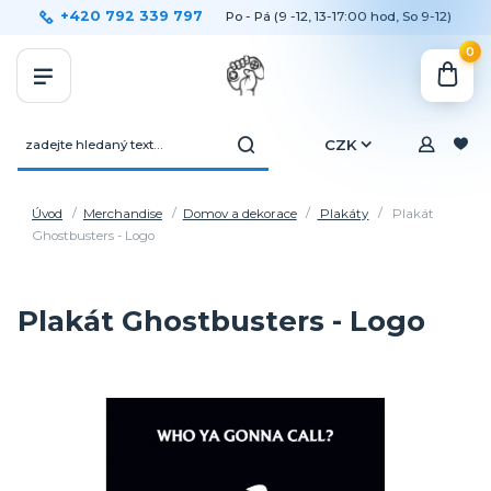
+420 792 339 797
Po - Pá (9 -12, 13-17:00 hod, So 9-12)
0
CZK
Úvod
Merchandise
Domov a dekorace
Plakáty
Plakát
Ghostbusters - Logo
Plakát Ghostbusters - Logo