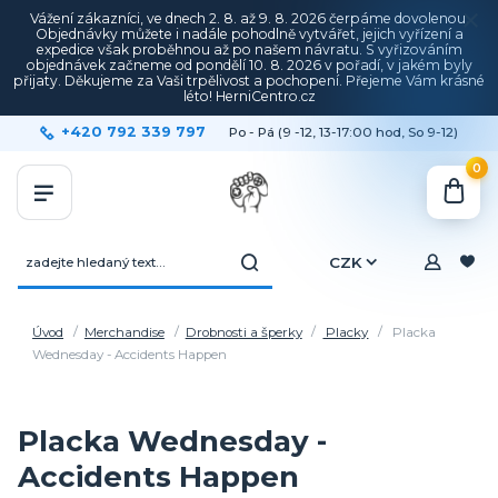
Vážení zákazníci, ve dnech 2. 8. až 9. 8. 2026 čerpáme dovolenou.
Objednávky můžete i nadále pohodlně vytvářet, jejich vyřízení a
expedice však proběhnou až po našem návratu. S vyřizováním
objednávek začneme od pondělí 10. 8. 2026 v pořadí, v jakém byly
přijaty. Děkujeme za Vaši trpělivost a pochopení. Přejeme Vám krásné
léto! HerniCentro.cz
+420 792 339 797
Po - Pá (9 -12, 13-17:00 hod, So 9-12)
0
CZK
Úvod
Merchandise
Drobnosti a šperky
Placky
Placka
Wednesday - Accidents Happen
Placka Wednesday -
Accidents Happen