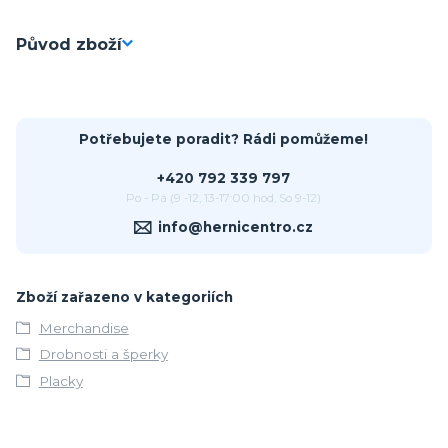
Původ zboží
Potřebujete poradit? Rádi pomůžeme!
+420 792 339 797
Po - Pá (9 -12, 13-17:00 hod, So 9-12)
info@hernicentro.cz
Zboží zařazeno v kategoriích
Merchandise
Drobnosti a šperky
Placky