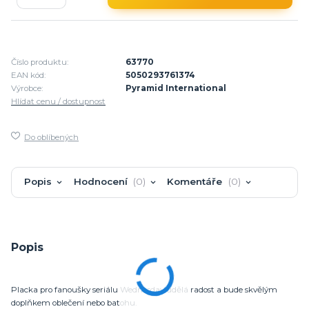
Číslo produktu:
63770
EAN kód:
5050293761374
Výrobce:
Pyramid International
Hlídat cenu / dostupnost
Do oblíbených
Popis
Hodnocení
0
Komentáře
0
Popis
Placka pro fanoušky seriálu Wednesday udělá radost a bude skvělým
doplňkem oblečení nebo batohu.