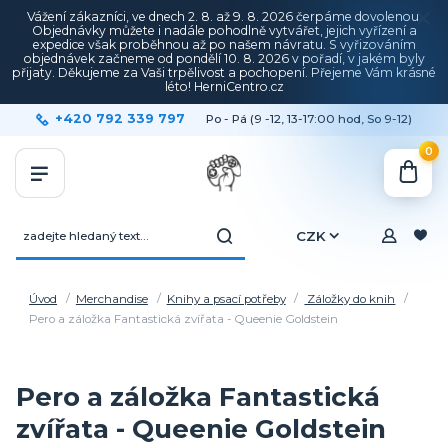
Vážení zákazníci, ve dnech 2. 8. až 9. 8. 2026 čerpáme dovolenou.
Objednávky můžete i nadále pohodlně vytvářet, jejich vyřízení a
expedice však proběhnou až po našem návratu. S vyřizováním
objednávek začneme od pondělí 10. 8. 2026 v pořadí, v jakém byly
přijaty. Děkujeme za Vaši trpělivost a pochopení. Přejeme Vám krásné
léto! HerniCentro.cz
+420 792 339 797
Po - Pá (9 -12, 13-17:00 hod, So 9-12)
0
CZK
Úvod
Merchandise
Knihy a psací potřeby
Záložky do knih
Pero a záložka Fantastická zvířata - Queenie Goldstein
Pero a záložka Fantastická
zvířata - Queenie Goldstein