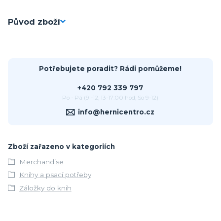
Původ zboží
Potřebujete poradit? Rádi pomůžeme!
+420 792 339 797
Po - Pá (9 -12, 13-17:00 hod, So 9-12)
info@hernicentro.cz
Zboží zařazeno v kategoriích
Merchandise
Knihy a psací potřeby
Záložky do knih