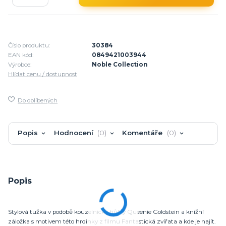
Číslo produktu:
30384
EAN kód:
0849421003944
Výrobce:
Noble Collection
Hlídat cenu / dostupnost
Do oblíbených
Popis
Hodnocení
0
Komentáře
0
Popis
Stylová tužka v podobě kouzelnické hůlky Queenie Goldstein a knižní
záložka s motivem této hrdinky z filmu Fantastická zvířata a kde je najít.