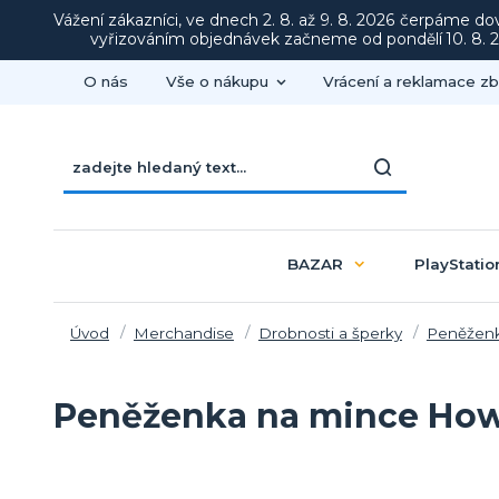
Vážení zákazníci, ve dnech 2. 8. až 9. 8. 2026 čerpáme d
vyřizováním objednávek začneme od pondělí 10. 8. 20
O nás
Vše o nákupu
Vrácení a reklamace zb
BAZAR
PlayStatio
Úvod
Merchandise
Drobnosti a šperky
Peněžen
Peněženka na mince Howl 