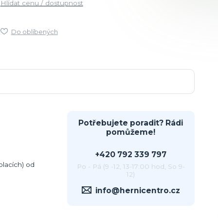
Hlídat cenu / dostupnost
Do oblíbených
Potřebujete poradit? Rádi
pomůžeme!
+420 792 339 797
lacích) od
Po - Pá (9 -12, 13-17:00 hod, So 9-
12)
info@hernicentro.cz