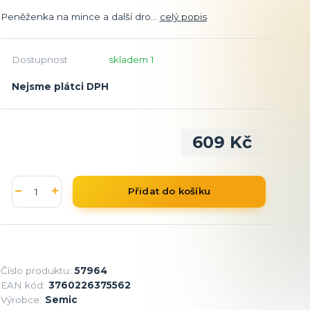
Peněženka na mince a další dro...
celý popis
Dostupnost
skladem 1
Nejsme plátci DPH
609 Kč
Přidat do košíku
Číslo produktu:
57964
EAN kód:
3760226375562
Výrobce:
Semic