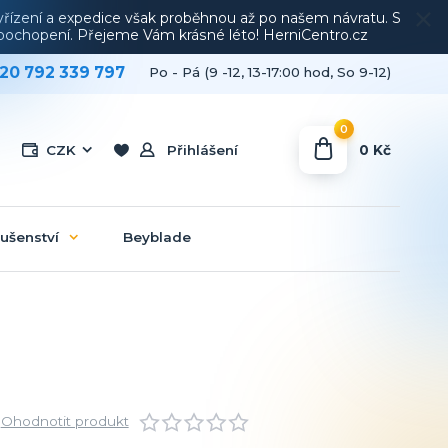
vyřízení a expedice však proběhnou až po našem návratu. S
a pochopení. Přejeme Vám krásné léto! HerniCentro.cz
20 792 339 797
Po - Pá (9 -12, 13-17:00 hod, So 9-12)
0
0 Kč
CZK
Přihlášení
lušenství
Beyblade
Ohodnotit produkt