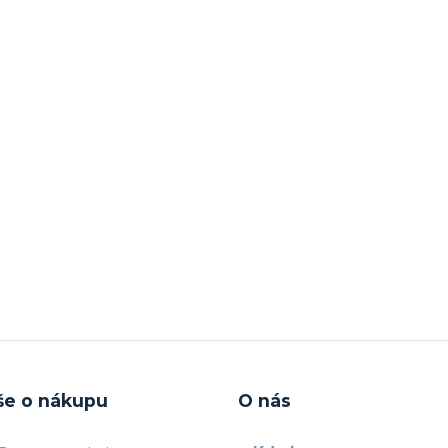
še o nákupu
O nás