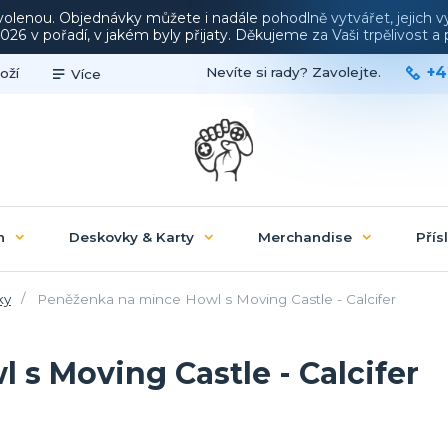
ovolenou. Objednávky můžete i nadále pohodlně vytvářet, jejich 
26 v pořadí, v jakém byly přijaty. Děkujeme za Vaši trpělivost 
+4
Nevíte si rady? Zavolejte.
oží
Více
n
Deskovky & Karty
Merchandise
Přís
ky
Peněženka na mince Howl s Moving Castle - Calcifer
s Moving Castle - Calcifer