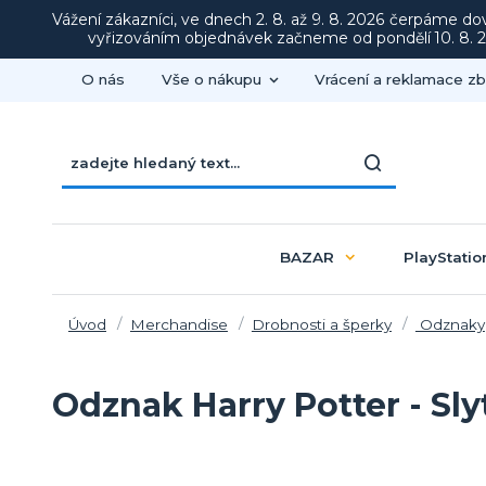
Vážení zákazníci, ve dnech 2. 8. až 9. 8. 2026 čerpáme d
vyřizováním objednávek začneme od pondělí 10. 8. 20
O nás
Vše o nákupu
Vrácení a reklamace zb
BAZAR
PlayStatio
Úvod
Merchandise
Drobnosti a šperky
Odznaky
Odznak Harry Potter - Sly