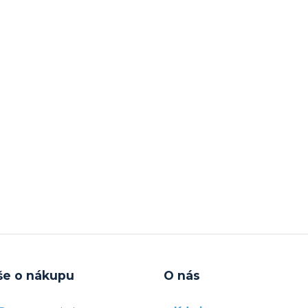
še o nákupu
O nás