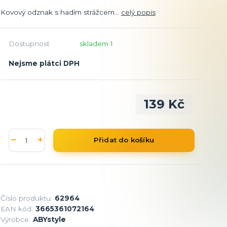
Kovový odznak s hadím strážcem...
celý popis
Dostupnost
skladem 1
Nejsme plátci DPH
139 Kč
Přidat do košíku
Číslo produktu:
62964
EAN kód:
3665361072164
Výrobce:
ABYstyle