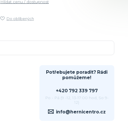
Hlídat cenu / dostupnost
Do oblíbených
Potřebujete poradit? Rádi
pomůžeme!
+420 792 339 797
Po - Pá (9 -12, 13-17:00 hod, So 9-
12)
info@hernicentro.cz