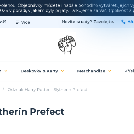
ovolenou. Objednávky můžete i nadále pohodlně vytvářet, jejich 
26 v pořadí, v jakém byly přijaty. Děkujeme za Vaši trpělivost 
+4
Nevíte si rady? Zavolejte.
oží
Více
n
Deskovky & Karty
Merchandise
Přís
Odznak Harry Potter - Slytherin Prefect
therin Prefect