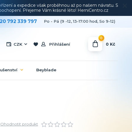
vyřízení a expedice však proběhnou až po našem návratu. S
a pochopení. Přejeme Vám krásné léto! HerniCentro.cz
20 792 339 797
Po - Pá (9 -12, 13-17:00 hod, So 9-12)
0
0 Kč
CZK
Přihlášení
lušenství
Beyblade
Ohodnotit produkt