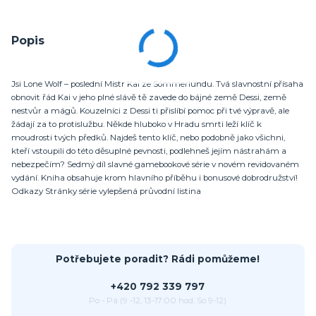
Popis
Jsi Lone Wolf – poslední Mistr Kai ze Sommerlundu. Tvá slavnostní přísaha
obnovit řád Kai v jeho plné slávě tě zavede do bájné země Dessi, země
nestvůr a mágů. Kouzelníci z Dessi ti přislíbí pomoc při tvé výpravě, ale
žádají za to protislužbu. Někde hluboko v Hradu smrti leží klíč k
moudrosti tvých předků. Najdeš tento klíč, nebo podobně jako všichni,
kteří vstoupili do této děsuplné pevnosti, podlehneš jejím nástrahám a
nebezpečím? Sedmý díl slavné gamebookové série v novém revidovaném
vydání. Kniha obsahuje krom hlavního příběhu i bonusové dobrodružství!
Odkazy Stránky série vylepšená průvodní listina
Potřebujete poradit? Rádi pomůžeme!
+420 792 339 797
Po - Pá (9 -12, 13-17:00 hod, So 9-12)