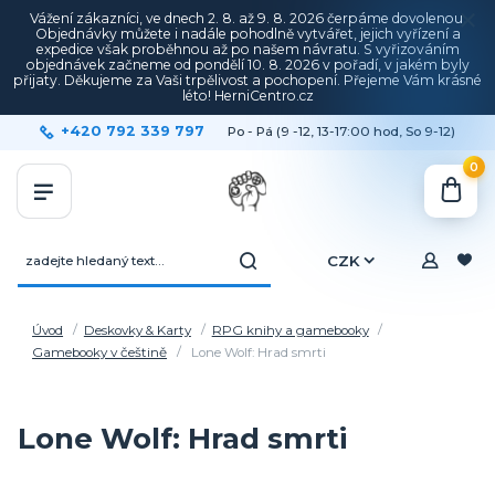
Vážení zákazníci, ve dnech 2. 8. až 9. 8. 2026 čerpáme dovolenou.
Objednávky můžete i nadále pohodlně vytvářet, jejich vyřízení a
expedice však proběhnou až po našem návratu. S vyřizováním
objednávek začneme od pondělí 10. 8. 2026 v pořadí, v jakém byly
přijaty. Děkujeme za Vaši trpělivost a pochopení. Přejeme Vám krásné
léto! HerniCentro.cz
+420 792 339 797
Po - Pá (9 -12, 13-17:00 hod, So 9-12)
0
CZK
Úvod
Deskovky & Karty
RPG knihy a gamebooky
Gamebooky v češtině
Lone Wolf: Hrad smrti
Lone Wolf: Hrad smrti