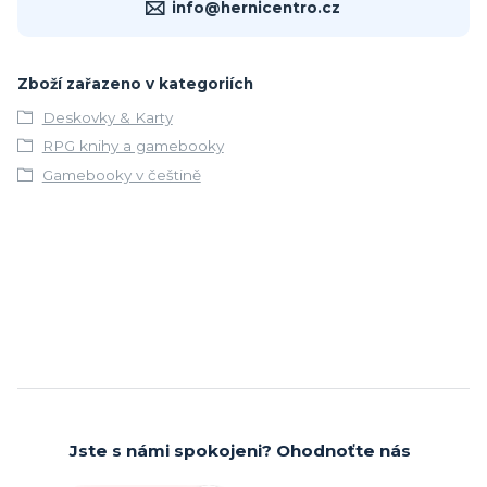
info@hernicentro.cz
Zboží zařazeno v kategoriích
Deskovky & Karty
RPG knihy a gamebooky
Gamebooky v češtině
Jste s námi spokojeni? Ohodnoťte nás