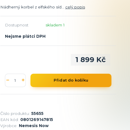
Nádherný korbel z elfského síd...
celý popis
Dostupnost
skladem 1
Nejsme plátci DPH
1 899 Kč
Přidat do košíku
Číslo produktu:
55655
EAN kód:
0801269147815
Výrobce:
Nemesis Now