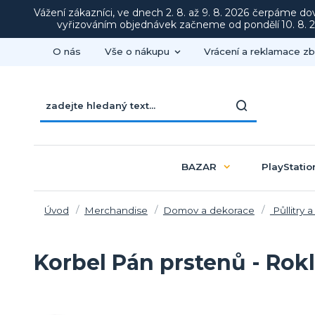
Vážení zákazníci, ve dnech 2. 8. až 9. 8. 2026 čerpáme d
vyřizováním objednávek začneme od pondělí 10. 8. 20
O nás
Vše o nákupu
Vrácení a reklamace zb
BAZAR
PlayStatio
Úvod
Merchandise
Domov a dekorace
Půllitry a
Korbel Pán prstenů - Rok