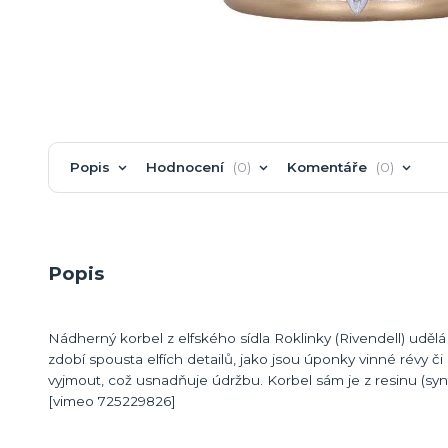
Popis
Hodnocení
0
Komentáře
0
Popis
Nádherný korbel z elfského sídla Roklinky (Rivendell) udě
zdobí spousta elfích detailů, jako jsou úponky vinné révy či
vyjmout, což usnadňuje údržbu. Korbel sám je z resinu (sy
[vimeo 725229826]