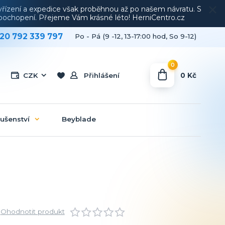
vyřízení a expedice však proběhnou až po našem návratu. S
a pochopení. Přejeme Vám krásné léto! HerniCentro.cz
20 792 339 797
Po - Pá (9 -12, 13-17:00 hod, So 9-12)
0
0 Kč
CZK
Přihlášení
lušenství
Beyblade
Ohodnotit produkt