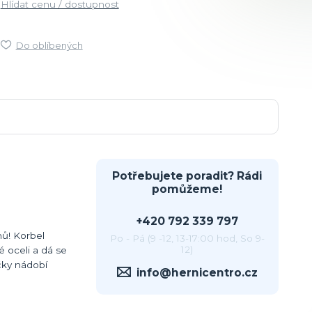
Hlídat cenu / dostupnost
Do oblíbených
Potřebujete poradit? Rádi
pomůžeme!
+420 792 339 797
nů! Korbel
Po - Pá (9 -12, 13-17:00 hod, So 9-
12)
é oceli a dá se
čky nádobí
info@hernicentro.cz