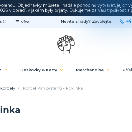
ovolenou. Objednávky můžete i nadále pohodlně vytvářet, jejich 
26 v pořadí, v jakém byly přijaty. Děkujeme za Vaši trpělivost 
+4
Nevíte si rady? Zavolejte.
oží
Více
n
Deskovky & Karty
Merchandise
Přís
 korbely
Korbel Pán prstenů - Roklinka
linka