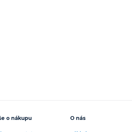
še o nákupu
O nás