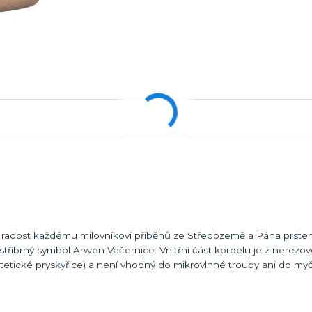
lá radost každému milovníkovi příběhů ze Středozemě a Pána prste
 stříbrný symbol Arwen Večernice. Vnitřní část korbelu je z nerezov
ntetické pryskyřice) a není vhodný do mikrovlnné trouby ani do my