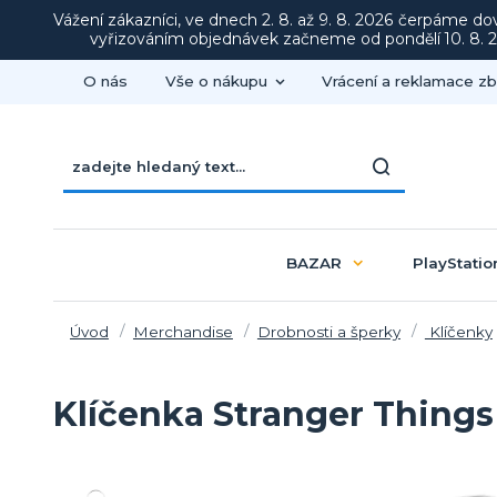
Vážení zákazníci, ve dnech 2. 8. až 9. 8. 2026 čerpáme d
vyřizováním objednávek začneme od pondělí 10. 8. 20
O nás
Vše o nákupu
Vrácení a reklamace zb
BAZAR
PlayStatio
Úvod
Merchandise
Drobnosti a šperky
Klíčenky
Klíčenka Stranger Things