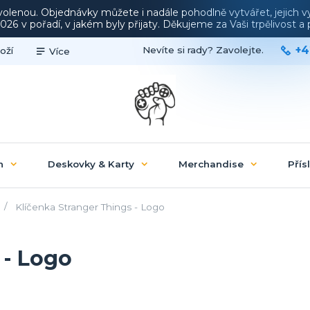
ovolenou. Objednávky můžete i nadále pohodlně vytvářet, jejich 
26 v pořadí, v jakém byly přijaty. Děkujeme za Vaši trpělivost 
+4
Nevíte si rady? Zavolejte.
oží
Více
n
Deskovky & Karty
Merchandise
Přís
Klíčenka Stranger Things - Logo
 - Logo