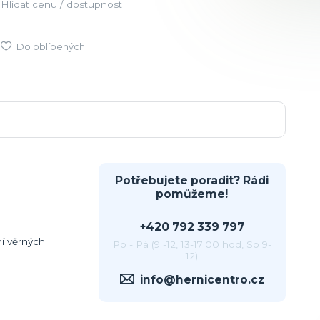
Hlídat cenu / dostupnost
Do oblíbených
Potřebujete poradit? Rádi
pomůžeme!
+420 792 339 797
í věrných
Po - Pá (9 -12, 13-17:00 hod, So 9-
12)
info@hernicentro.cz