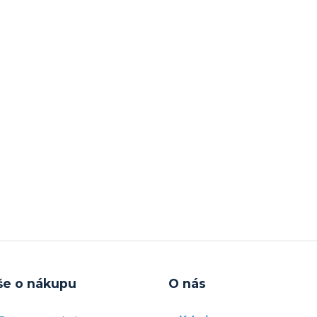
še o nákupu
O nás