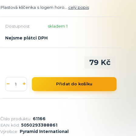
Plastová klíčenka s logem horo...
celý popis
Dostupnost
skladem 1
Nejsme plátci DPH
79 Kč
Přidat do košíku
Číslo produktu:
61166
EAN kód:
5050293388861
Výrobce:
Pyramid International