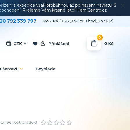
vyřízení a expedice však proběhnou až po našem návratu. S
a pochopení. Přejeme Vám krásné léto! HerniCentro.cz
20 792 339 797
Po - Pá (9 -12, 13-17:00 hod, So 9-12)
0
0 Kč
CZK
Přihlášení
lušenství
Beyblade
Ohodnotit produkt