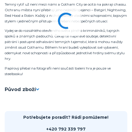
Temný rytíř už není mezi námi a Gotham City se ocitá na pokraji chaosu.
Ochranu města nyní přebírají jeho nejbližší spojenci – Batgirl, Nightwing,
Red Hood a Robin. Každý z nich disponuje vlastními schopnostmi, bojovým
stylem i jedinečným přístupem k řešení nebezpečných situací.
Vydej se do rozsáhlého otevřeného světa plného kriminálníků, tajných
spolků a známých padouchů. Čekají tě napínavé souboje, detektivní
pátrání i postupné odhalování temných tajemství, která mohou navždy
změnit osud Gothamu. Během hraní budeš vylepšovat své vybavení,
odemykat nové schopnosti a přizpůsobovat jednotlivé hrdiny svému stylu
hry.
Papírový přebal na fotografii není součástí balení hra je pouze ve
steelbooku!
Původ zboží
Potřebujete poradit? Rádi pomůžeme!
+420 792 339 797