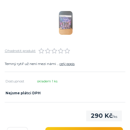
Ohodnotit produkt
Temný rytíř už není mezi námi ...
celý popis
Dostupnost
skladem 1 ks
Nejsme plátci DPH
290 Kč
/
ks