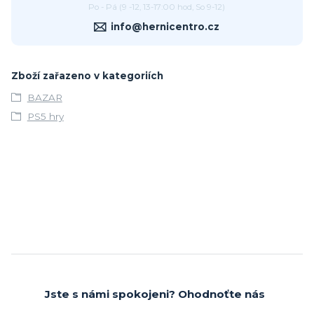
Po - Pá (9 -12, 13-17:00 hod, So 9-12)
info@hernicentro.cz
Zboží zařazeno v kategoriích
BAZAR
PS5 hry
Jste s námi spokojeni? Ohodnoťte nás