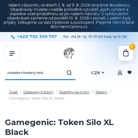
Vážení zákazníci, ve dnech 2. 8. až 9. 8. 2026 čerpáme dovolenou.
Objednávky můžete i nadále pohodlně vytvářet, jejich vyřízení a
expedice však proběhnou až po našem návratu. S vyřizováním
objednávek začneme od pondělí 10. 8. 2026 v pořadí, v jakém byly
přijaty. Děkujeme za Vaši trpělivost a pochopení. Přejeme Vám krásné
léto! HerniCentro.cz
+420 792 339 797
Po - Pá (9 -12, 13-17:00 hod, So 9-12)
0
CZK
Úvod
Deskovky & Karty
Doplňky ke hrám
Tokeny
Gamegenic: Token Silo XL Black
Gamegenic: Token Silo XL
Black