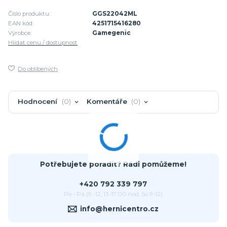
Číslo produktu:
GGS22042ML
EAN kód:
4251715416280
Výrobce:
Gamegenic
Hlídat cenu / dostupnost
Do oblíbených
Hodnocení
0
Komentáře
0
Potřebujete poradit? Rádi pomůžeme!
+420 792 339 797
Po - Pá (9 -12, 13-17:00 hod, So 9-12)
info@hernicentro.cz