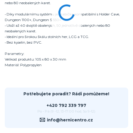
nebo 80 neobalených karet.
• Díky modulárnímu systému je krabička kompatibilní s Holder Cave,
Dungeon 1100+, Dungeon S 550+.
• Uloží až 40 dvojitě obalených, 50 jednotlivě obalených nebo 80
neobalených karet.
• Ideální pro širokou škálu stolních her, LCG a TCG.
• Bez kyselin, bez PVC.
Parametry:
Velikost produktu: 105 x 80 x 30 mm
Materiál: Polypropylen
Potřebujete poradit? Rádi pomůžeme!
+420 792 339 797
Po - Pá (9 -12, 13-17:00 hod, So 9-12)
info@hernicentro.cz