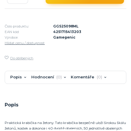
Číslo produktu:
GGS25098ML
EAN kód:
4251715413203
Výrobce:
Gamegenic
Hlídat cenu / dostupnost
Do oblíbených
Popis
Hodnocení
0
Komentáře
0
Popis
Praktická krabička na žetony. Tato krabička bezpečně uloží širokou škálu
žetonů, kostek a dokonce i 40 dvojitě obalených, 50 jednotlivě obalených