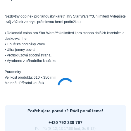
Nezbytný doplněk pro fanoušky karetní hry Star Wars™:Unlimited! Vylepšete
svůj zážitek ze hry s prémiovou herní podložkou.
• Dokonalá volba pro Star Wars™:Unlimited i pro mnoho dalších karetních a
deskových her.
• Tloušťka podložky 2mm.
• Ultra jemný povrch.
• Protiskluzová spodní strana.
• Vyrobeno z přírodního kaučuku.
Parametry:
Velikost produktu: 610 x 350 mm
Materiál: Přírodní kaučuk
Potřebujete poradit? Rádi pomůžeme!
+420 792 339 797
Po - Pá (9 -12, 13-17:00 hod, So 9-12)