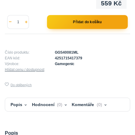
559 Kč
Přidat do košíku
Číslo produktu:
GGS40081ML
EAN kód:
4251715417379
Výrobce:
Gamegenic
Hlídat cenu / dostupnost
Do oblíbených
Popis
Hodnocení
0
Komentáře
0
Popis