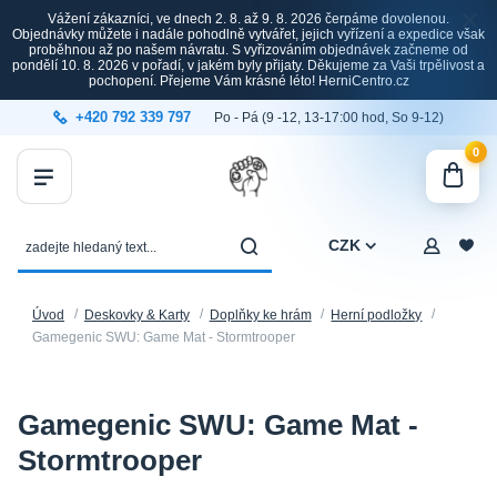
Vážení zákazníci, ve dnech 2. 8. až 9. 8. 2026 čerpáme dovolenou.
Objednávky můžete i nadále pohodlně vytvářet, jejich vyřízení a expedice však
proběhnou až po našem návratu. S vyřizováním objednávek začneme od
pondělí 10. 8. 2026 v pořadí, v jakém byly přijaty. Děkujeme za Vaši trpělivost a
pochopení. Přejeme Vám krásné léto! HerniCentro.cz
+420 792 339 797
Po - Pá (9 -12, 13-17:00 hod, So 9-12)
0
CZK
Úvod
Deskovky & Karty
Doplňky ke hrám
Herní podložky
Gamegenic SWU: Game Mat - Stormtrooper
Gamegenic SWU: Game Mat -
Stormtrooper