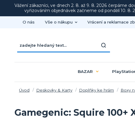
Vážení zákazníci, ve dnech 2. 8. až 9. 8. 2026 čerpáme d
vyřizováním objednávek začneme od pondělí 10. 8. 20
O nás
Vše o nákupu
Vrácení a reklamace zb
BAZAR
PlayStatio
Úvod
Deskovky & Karty
Doplňky ke hrám
Boxy n
Gamegenic: Squire 100+ 