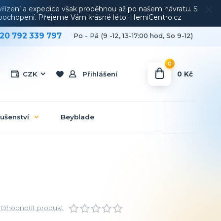
vyřízení a expedice však proběhnou až po našem návratu. S
a pochopení. Přejeme Vám krásné léto! HerniCentro.cz
20 792 339 797
Po - Pá (9 -12, 13-17:00 hod, So 9-12)
0
0 Kč
CZK
Přihlášení
lušenství
Beyblade
Ohodnotit produkt