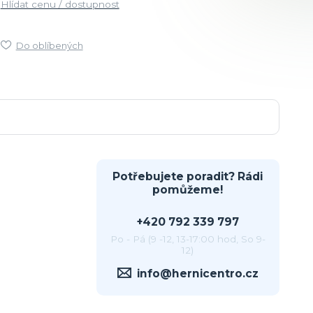
Hlídat cenu / dostupnost
Do oblíbených
Potřebujete poradit? Rádi
pomůžeme!
+420 792 339 797
Po - Pá (9 -12, 13-17:00 hod, So 9-
12)
info@hernicentro.cz