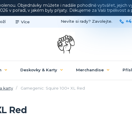
ovolenou. Objednávky můžete i nadále pohodlně vytvářet, jejich 
26 v pořadí, v jakém byly přijaty. Děkujeme za Vaši trpělivost 
+4
Nevíte si rady? Zavolejte.
oží
Více
n
Deskovky & Karty
Merchandise
Přís
a karty
Gamegenic: Squire 100+ XL Red
XL Red