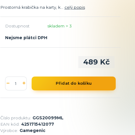
Prostorná krabička na karty, k...
celý popis
Dostupnost
skladem > 3
Nejsme plátci DPH
489 Kč
Přidat do košíku
Číslo produktu:
GGS20099ML
EAN kód:
4251715412077
Výrobce:
Gamegenic