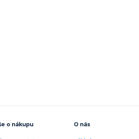
še o nákupu
O nás