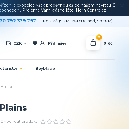
vyřízení a expedice však proběhnou až po našem návratu. S
a pochopení. Přejeme Vám krásné léto! HerniCentro.cz
20 792 339 797
Po - Pá (9 -12, 13-17:00 hod, So 9-12)
0
0 Kč
CZK
Přihlášení
lušenství
Beyblade
Plains
Plains
Ohodnotit produkt