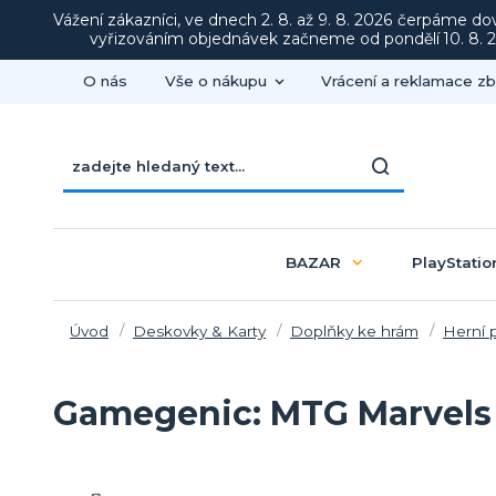
Vážení zákazníci, ve dnech 2. 8. až 9. 8. 2026 čerpáme d
vyřizováním objednávek začneme od pondělí 10. 8. 20
O nás
Vše o nákupu
Vrácení a reklamace zb
BAZAR
PlayStatio
Úvod
Deskovky & Karty
Doplňky ke hrám
Herní 
Gamegenic: MTG Marvels 