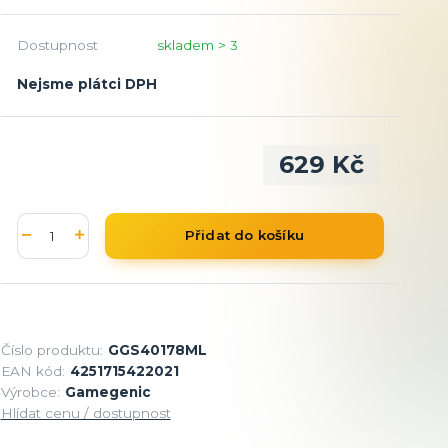
Dostupnost
skladem > 3
Nejsme plátci DPH
629 Kč
Přidat do košíku
Číslo produktu:
GGS40178ML
EAN kód:
4251715422021
Výrobce:
Gamegenic
Hlídat cenu / dostupnost