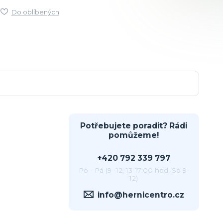
Do oblíbených
Potřebujete poradit? Rádi
pomůžeme!
+420 792 339 797
Po - Pá (9 -12, 13-17:00 hod, So 9-
12)
info@hernicentro.cz