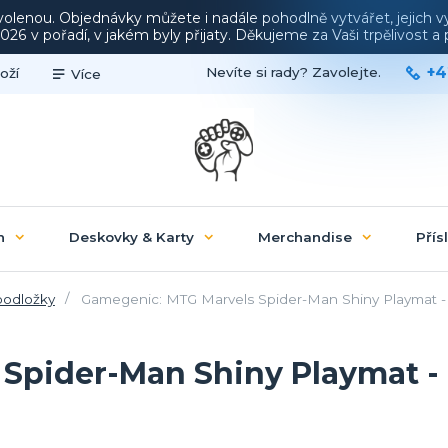
ovolenou. Objednávky můžete i nadále pohodlně vytvářet, jejich 
26 v pořadí, v jakém byly přijaty. Děkujeme za Vaši trpělivost 
+4
Nevíte si rady? Zavolejte.
oží
Více
n
Deskovky & Karty
Merchandise
Přís
podložky
Gamegenic: MTG Marvels Spider-Man Shiny Playmat - 
Spider-Man Shiny Playmat - 