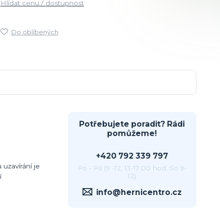
Hlídat cenu / dostupnost
Do oblíbených
Potřebujete poradit? Rádi
pomůžeme!
+420 792 339 797
uzavírání je
Po - Pá (9 -12, 13-17:00 hod, So 9-
12)
í
info@hernicentro.cz