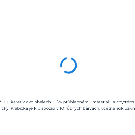
ž 100 karet v dvojobalech. Díky průhlednému materiálu a chytrému 
bičky. Krabička je k dispozici v 10 různých barvách, včetně exkluzivn