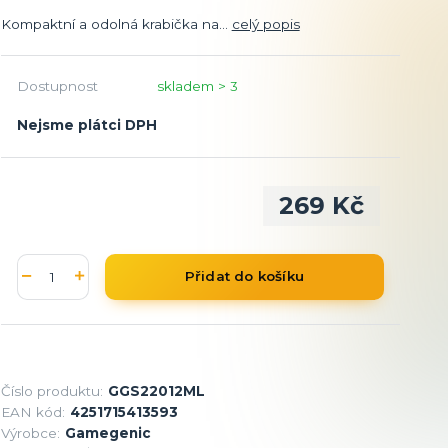
Kompaktní a odolná krabička na...
celý popis
Dostupnost
skladem > 3
Nejsme plátci DPH
269 Kč
Přidat do košíku
Číslo produktu:
GGS22012ML
EAN kód:
4251715413593
Výrobce:
Gamegenic