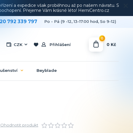
vyřízení a expedice však proběhnou až po našem návratu. S
a pochopení. Přejeme Vám krásné léto! HerniCentro.cz
20 792 339 797
Po - Pá (9 -12, 13-17:00 hod, So 9-12)
0
0 Kč
CZK
Přihlášení
lušenství
Beyblade
Ohodnotit produkt