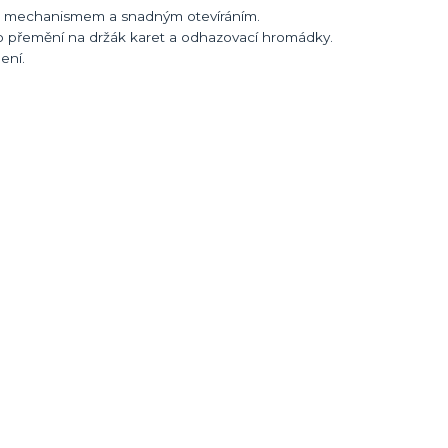
m mechanismem a snadným otevíráním.
dno přemění na držák karet a odhazovací hromádky.
ení.