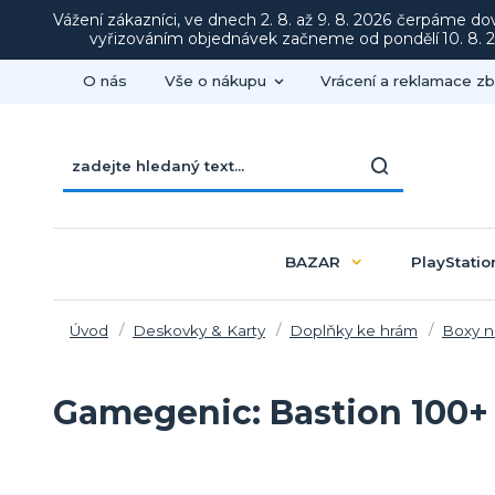
Vážení zákazníci, ve dnech 2. 8. až 9. 8. 2026 čerpáme d
vyřizováním objednávek začneme od pondělí 10. 8. 20
O nás
Vše o nákupu
Vrácení a reklamace zb
BAZAR
PlayStatio
Úvod
Deskovky & Karty
Doplňky ke hrám
Boxy n
Gamegenic: Bastion 100+