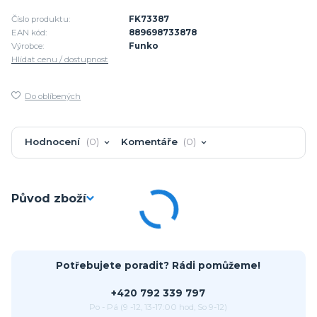
Číslo produktu:
FK73387
EAN kód:
889698733878
Výrobce:
Funko
Hlídat cenu / dostupnost
Do oblíbených
Hodnocení
0
Komentáře
0
Původ zboží
Potřebujete poradit? Rádi pomůžeme!
+420 792 339 797
Po - Pá (9 -12, 13-17:00 hod, So 9-12)