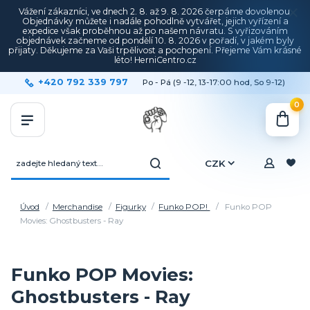
Vážení zákazníci, ve dnech 2. 8. až 9. 8. 2026 čerpáme dovolenou.
Objednávky můžete i nadále pohodlně vytvářet, jejich vyřízení a
expedice však proběhnou až po našem návratu. S vyřizováním
objednávek začneme od pondělí 10. 8. 2026 v pořadí, v jakém byly
přijaty. Děkujeme za Vaši trpělivost a pochopení. Přejeme Vám krásné
léto! HerniCentro.cz
+420 792 339 797
Po - Pá (9 -12, 13-17:00 hod, So 9-12)
0
CZK
Úvod
Merchandise
Figurky
Funko POP!
Funko POP
Movies: Ghostbusters - Ray
Funko POP Movies:
Ghostbusters - Ray