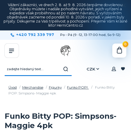
Vážení zákazníci, ve dnech 2. 8. až 9. 8. 2026 čerpáme dovolenou.
Objednávky můžete i nadále pohodlně vytvářet, jejich vyřízení a
expedice však proběhnou až po našem návratu. S vyřizováním
objednávek začneme od pondělí 10. 8. 2026 v pořadí, v jakém byly
přijaty. Děkujeme za Vaši trpělivost a pochopení. Přejeme Vám krásné
léto! HerniCentro.cz
+420 792 339 797
Po - Pá (9 -12, 13-17:00 hod, So 9-12)
0
CZK
Úvod
Merchandise
Figurky
Funko POP!
Funko Bitty
POP: Simpsons- Maggie 4pk
Funko Bitty POP: Simpsons-
Maggie 4pk