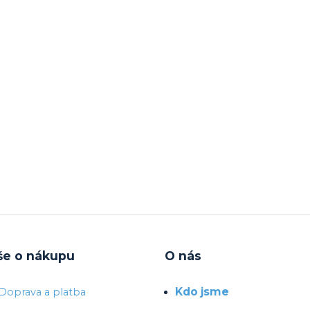
še o nákupu
O nás
Kdo jsme
Doprava a platba