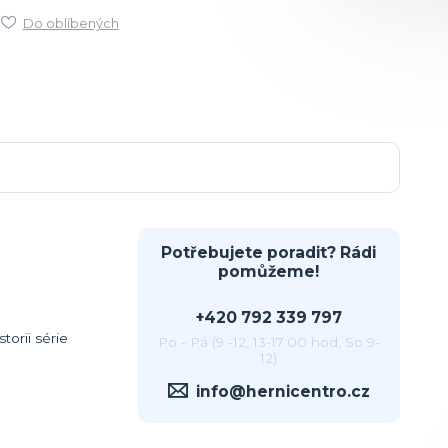
Do oblíbených
Potřebujete poradit? Rádi
pomůžeme!
+420 792 339 797
torii série
Po - Pá (9 -12, 13-17:00 hod, So 9-
12)
info@hernicentro.cz