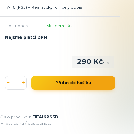
FIFA 16 (PS3) – Realistický fo...
celý popis
Dostupnost
skladem 1 ks
Nejsme plátci DPH
290 Kč
/
ks
Přidat do košíku
Číslo produktu:
FIFA16PS3B
Hlídat cenu / dostupnost