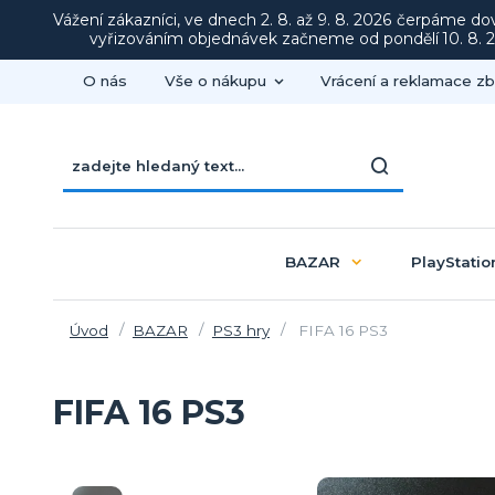
Vážení zákazníci, ve dnech 2. 8. až 9. 8. 2026 čerpáme d
vyřizováním objednávek začneme od pondělí 10. 8. 20
O nás
Vše o nákupu
Vrácení a reklamace zb
BAZAR
PlayStatio
Úvod
BAZAR
PS3 hry
FIFA 16 PS3
FIFA 16 PS3