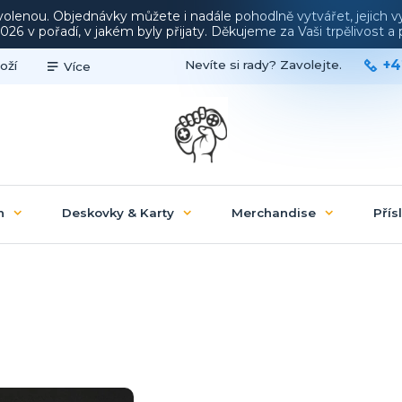
ovolenou. Objednávky můžete i nadále pohodlně vytvářet, jejich 
26 v pořadí, v jakém byly přijaty. Děkujeme za Vaši trpělivost 
+4
Nevíte si rady? Zavolejte.
oží
Více
n
Deskovky & Karty
Merchandise
Přís