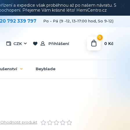
vyřízení a expedice však proběhnou až po našem návratu. S
a pochopení. Přejeme Vám krásné léto! HerniCentro.cz
20 792 339 797
Po - Pá (9 -12, 13-17:00 hod, So 9-12)
0
0 Kč
CZK
Přihlášení
lušenství
Beyblade
Ohodnotit produkt