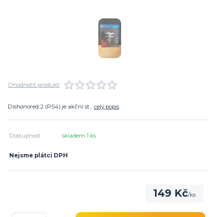
Ohodnotit produkt
Dishonored 2 (PS4) je akční st...
celý popis
Dostupnost
skladem 1 ks
Nejsme plátci DPH
149 Kč
/
ks