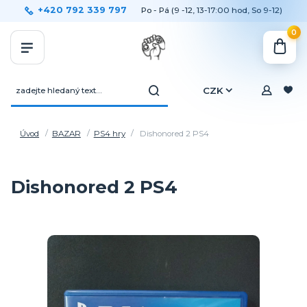
+420 792 339 797
Po - Pá (9 -12, 13-17:00 hod, So 9-12)
0
CZK
Úvod
BAZAR
PS4 hry
Dishonored 2 PS4
Dishonored 2 PS4