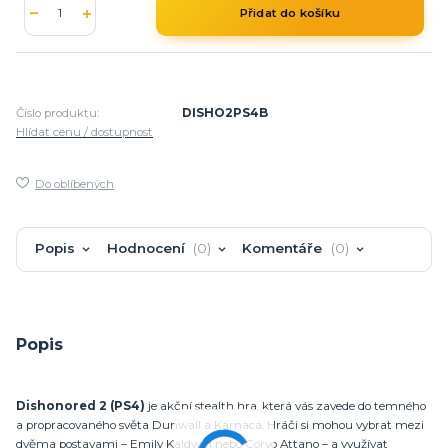
Přidat do košíku
Číslo produktu:
DISHO2PS4B
Hlídat cenu / dostupnost
Do oblíbených
Popis
Hodnocení
0
Komentáře
0
Popis
Dishonored 2 (PS4)
je akční stealth hra, která vás zavede do temného
a propracovaného světa Dunwall a Karnaca. Hráči si mohou vybrat mezi
dvěma postavami – Emily Kaldwin nebo Corvo Attano – a využívat