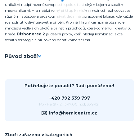
unikátní nadpřirozené schopnosti spolu s taktickým bojem a stealth
mechanikami. Hra nabízí volný přístup k misím, možnost rozhodovat se
různými způsoby a prozkoumávat detailně zpracované lokace, kde každé
rozhodnutí ovlivňuje svět a příběh. Kromě hlavní kampaně obsahuje
množství vedlejších úkolů a tajných průchodů, které odměňují kreativitu
hráče.
Dishonored 2
je ideální pro ty, kteří hledají kombinaci akce,
stealth strategie a hlubokého narativního zážitku.
Původ zboží
Potřebujete poradit? Rádi pomůžeme!
+420 792 339 797
Po - Pá (9 -12, 13-17:00 hod, So 9-12)
info@hernicentro.cz
Zboží zařazeno v kategoriích