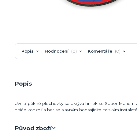
Popis
Hodnocení
0
Komentáře
0
Popis
Uvnitř pěkné plechovky se ukrývá hrnek se Super Mariem z 
hráče konzolí a her se slavným hopsajícím italským instalat
Původ zboží