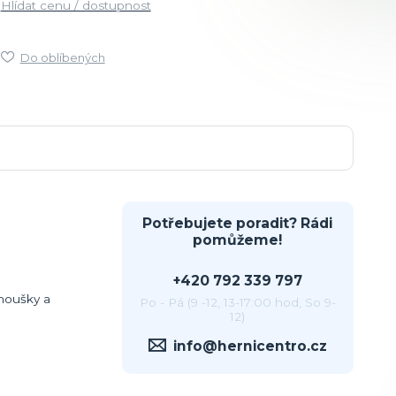
Hlídat cenu / dostupnost
Do oblíbených
Potřebujete poradit? Rádi
pomůžeme!
+420 792 339 797
anoušky a
Po - Pá (9 -12, 13-17:00 hod, So 9-
12)
info@hernicentro.cz