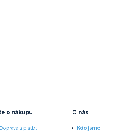
še o nákupu
O nás
Kdo jsme
Doprava a platba