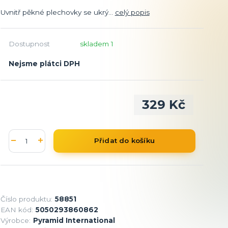
Uvnitř pěkné plechovky se ukrý...
celý popis
Dostupnost
skladem 1
Nejsme plátci DPH
329 Kč
Přidat do košíku
Číslo produktu:
58851
EAN kód:
5050293860862
Výrobce:
Pyramid International