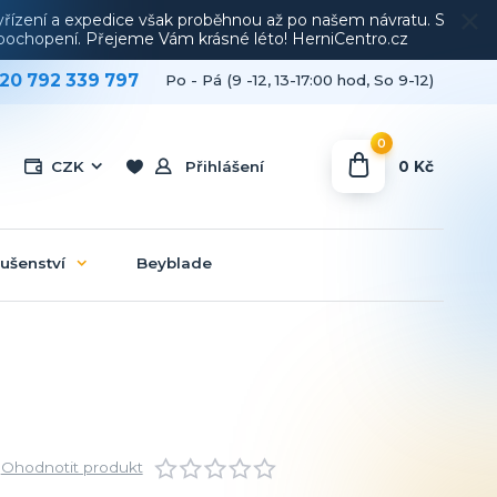
vyřízení a expedice však proběhnou až po našem návratu. S
a pochopení. Přejeme Vám krásné léto! HerniCentro.cz
20 792 339 797
Po - Pá (9 -12, 13-17:00 hod, So 9-12)
0
0 Kč
CZK
Přihlášení
lušenství
Beyblade
Ohodnotit produkt