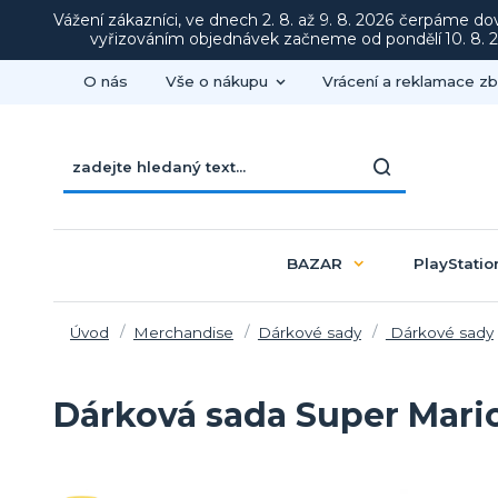
Vážení zákazníci, ve dnech 2. 8. až 9. 8. 2026 čerpáme d
vyřizováním objednávek začneme od pondělí 10. 8. 20
O nás
Vše o nákupu
Vrácení a reklamace zb
BAZAR
PlayStatio
Úvod
Merchandise
Dárkové sady
Dárkové sady
Dárková sada Super Mari