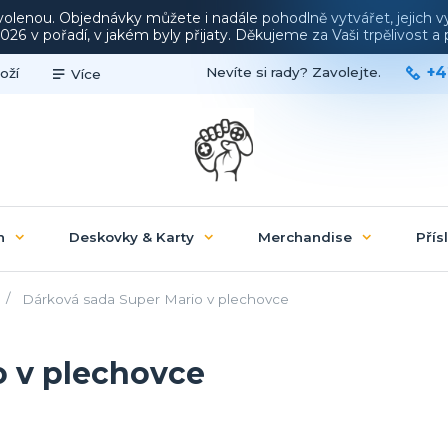
ovolenou. Objednávky můžete i nadále pohodlně vytvářet, jejich 
26 v pořadí, v jakém byly přijaty. Děkujeme za Vaši trpělivost 
+4
Nevíte si rady? Zavolejte.
oží
Více
n
Deskovky & Karty
Merchandise
Přís
Dárková sada Super Mario v plechovce
o v plechovce