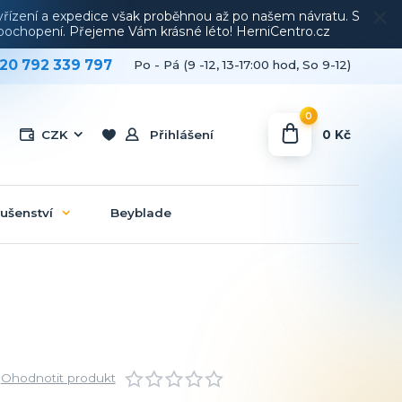
vyřízení a expedice však proběhnou až po našem návratu. S
a pochopení. Přejeme Vám krásné léto! HerniCentro.cz
20 792 339 797
Po - Pá (9 -12, 13-17:00 hod, So 9-12)
0
0 Kč
CZK
Přihlášení
lušenství
Beyblade
Ohodnotit produkt