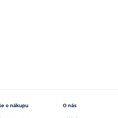
še o nákupu
O nás