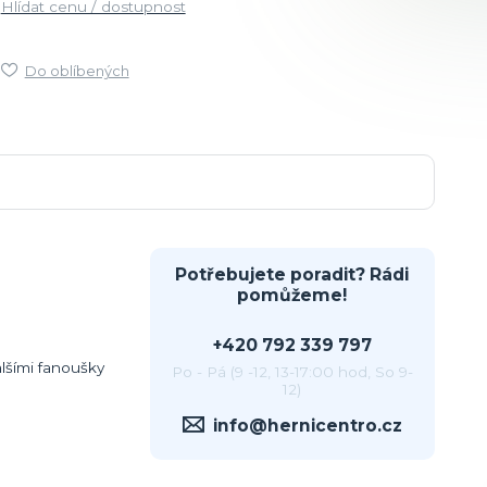
Hlídat cenu / dostupnost
Do oblíbených
Potřebujete poradit? Rádi
pomůžeme!
+420 792 339 797
lšími fanoušky
Po - Pá (9 -12, 13-17:00 hod, So 9-
12)
info@hernicentro.cz