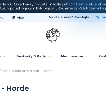
ovolenou. Objednávky můžete i nadále pohodlně vytvářet, jejich 
26 v pořadí, v jakém byly přijaty. Děkujeme za Vaši trpělivost 
+4
Nevíte si rady? Zavolejte.
oží
Více
n
Deskovky & Karty
Merchandise
Přís
Čepice World of Warcraft - Horde
 - Horde