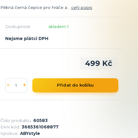
Pěkná černá čepice pro hráče a...
celý popis
Dostupnost
skladem 1
Nejsme plátci DPH
499 Kč
Přidat do košíku
Číslo produktu:
60583
EAN kód:
3665361068877
Výrobce:
ABYstyle