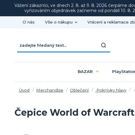
Vážení zákazníci, ve dnech 2. 8. až 9. 8. 2026 čerpáme d
vyřizováním objednávek začneme od pondělí 10. 8. 20
O nás
Vše o nákupu
Vrácení a reklamace zb
BAZAR
PlayStatio
Úvod
Merchandise
Oblečení
Pokrývky hlavy
Čepice World of Warcraft