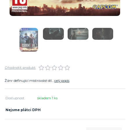
Ohodnotit produkt
Žánr definující mistrovské díl...
celý popis
Dostupnost
skladem 1 ks
Nejsme plátci DPH