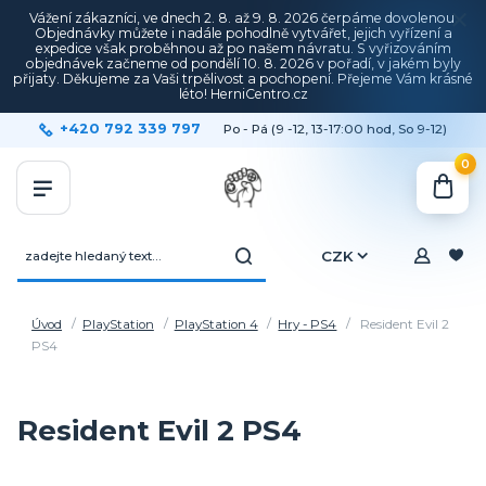
Vážení zákazníci, ve dnech 2. 8. až 9. 8. 2026 čerpáme dovolenou.
Objednávky můžete i nadále pohodlně vytvářet, jejich vyřízení a
expedice však proběhnou až po našem návratu. S vyřizováním
objednávek začneme od pondělí 10. 8. 2026 v pořadí, v jakém byly
přijaty. Děkujeme za Vaši trpělivost a pochopení. Přejeme Vám krásné
léto! HerniCentro.cz
+420 792 339 797
Po - Pá (9 -12, 13-17:00 hod, So 9-12)
0
CZK
Úvod
PlayStation
PlayStation 4
Hry - PS4
Resident Evil 2
PS4
Resident Evil 2 PS4