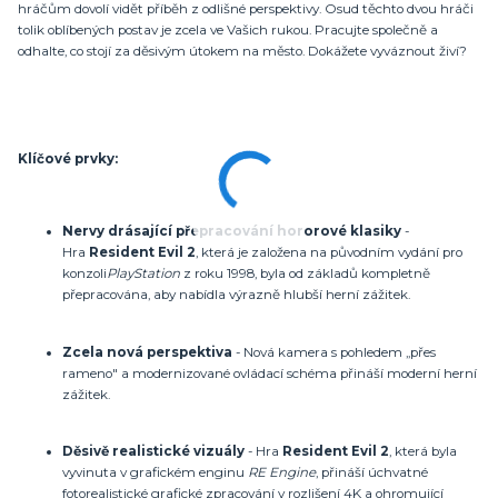
hráčům dovolí vidět příběh z odlišné perspektivy. Osud těchto dvou hráči
tolik oblíbených postav je zcela ve Vašich rukou. Pracujte společně a
odhalte, co stojí za děsivým útokem na město. Dokážete vyváznout živí?
Klíčové prvky:
Nervy drásající přepracování hororové klasiky
-
Hra
Resident Evil 2
, která je založena na původním vydání pro
konzoli
PlayStation
z roku 1998, byla od základů kompletně
přepracována, aby nabídla výrazně hlubší herní zážitek.
Zcela nová perspektiva
- Nová kamera s pohledem „přes
rameno" a modernizované ovládací schéma přináší moderní herní
zážitek.
Děsivě realistické vizuály
- Hra
Resident Evil 2
, která byla
vyvinuta v grafickém enginu
RE Engine
, přináší úchvatné
fotorealistické grafické zpracování v rozlišení 4K a ohromující