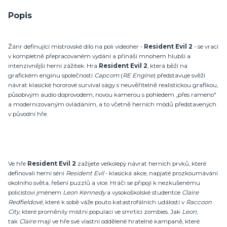
Popis
Žánr definující mistrovské dílo na poli videoher -
Resident Evil 2
- se vrací
v kompletně přepracovaném vydání a přináší mnohem hlubší a
intenzivnější herní zážitek. Hra
Resident Evil 2
, která běží na
grafickém enginu společnosti
Capcom
(
RE Engine
) představuje svěží
návrat klasické hororové survival ságy s neuvěřitelně realistickou grafikou,
působivým audio doprovodem, novou kamerou s pohledem „přes rameno"
a modernizovaným ovládáním, a to včetně herních módů představených
v původní hře.
Ve hře
Resident Evil 2
zažijete velkolepý návrat herních prvků, které
definovali herní sérii
Resident Evil
- klasická akce, napjaté prozkoumávání
okolního světa, řešení puzzlů a více. Hráči se připojí k nezkušenému
policistovi jménem
Leon
Kennedy
a vysokoškolské studentce
Claire
Redfieldové
, které k sobě váže pouto katastrofálních událostí v
Raccoon
City
, které proměnily místní populaci ve smrtící zombies. Jak
Leon
,
tak
Claire
mají ve hře své vlastní oddělené hratelné kampaně, které