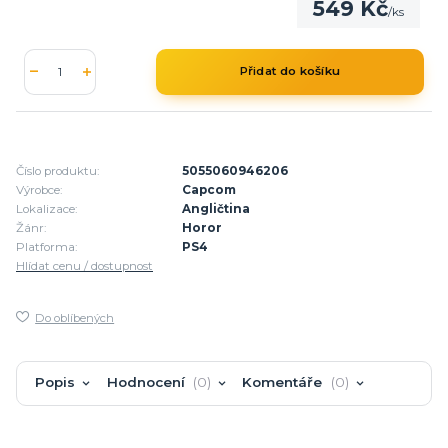
549 Kč
/
ks
Přidat do košíku
Číslo produktu:
5055060946206
Výrobce:
Capcom
Lokalizace:
Angličtina
Žánr:
Horor
Platforma:
PS4
Hlídat cenu / dostupnost
Do oblíbených
Popis
Hodnocení
0
Komentáře
0