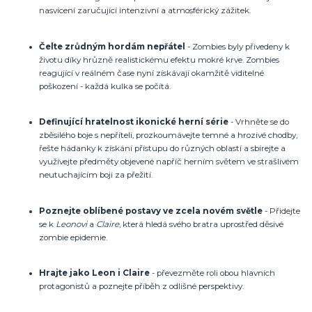
nasvícení zaručující intenzivní a atmosférický zážitek.
Čelte zrůdným hordám nepřátel
- Zombies byly přivedeny k
životu díky hrůzně realistickému efektu mokré krve. Zombies
reagující v reálném čase nyní získávají okamžitě viditelné
poškození - každá kulka se počítá.
Definující hratelnost ikonické herní série
- Vrhněte se do
zběsilého boje s nepříteli, prozkoumávejte temné a hrozivé chodby,
řešte hádanky k získání přístupu do různých oblastí a sbírejte a
využívejte předměty objevené napříč herním světem ve strašlivém
neutuchajícím boji za přežití.
Poznejte oblíbené postavy ve zcela novém světle
- Přidejte
se k
Leonovi
a
Claire
, která hledá svého bratra uprostřed děsivé
zombie epidemie.
Hrajte jako Leon i Claire
- převezměte roli obou hlavních
protagonistů a poznejte příběh z odlišné perspektivy.