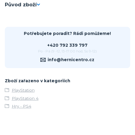
Původ zboží
Potřebujete poradit? Rádi pomůžeme!
+420 792 339 797
Po - Pá (9 -12, 13-17:00 hod, So 9-12)
info@hernicentro.cz
Zboží zařazeno v kategoriích
PlayStation
PlayStation 4
Hry - PS4